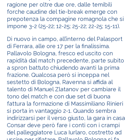
ragione per oltre due ore, dalle temibili
forche caudine del tie-break emerge con
prepotenza la compagine romagnola che si
impone 3-2 (25-22; 12-25; 25-22; 22-25; 15-11).
Di nuovo in campo, all’interno del Palasport
di Ferrara, alle ore 17 per la finalissima.
Pallavolo Bologna, fresco ed uscito con
rapidità dal match precedente, parte subito
a spron battuto chiudendo avanti la prima
frazione. Qualcosa però si inceppa nel
sestetto di Bologna, Ravenna si affida al
talento di Manuel Zlatanov per cambiare il
tono del match e con due set di buona
fattura la formazione di Massimiliano Rinieri
si porta in vantaggio 2-1. Quando sembra
indirizzarsi per il verso giusto, la gara in casa
Consar deve però fare i conti con i crampi
del palleggiatore Luca Iurlaro, costretto ad
uscire per rifiatare. Pallavolo Bologna si fa