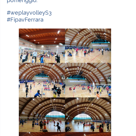
pomeriggio.
#weplayvolleyS3
#FipavFerrara