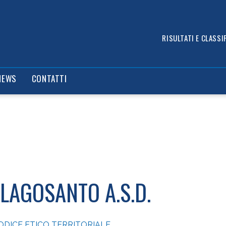
assifica
Ufficiali di gara
Allenatori
Documenti s
RISULTATI E CLASSIF
NEWS
CONTATTI
LAGOSANTO A.S.D.
ODICE ETICO TERRITORIALE