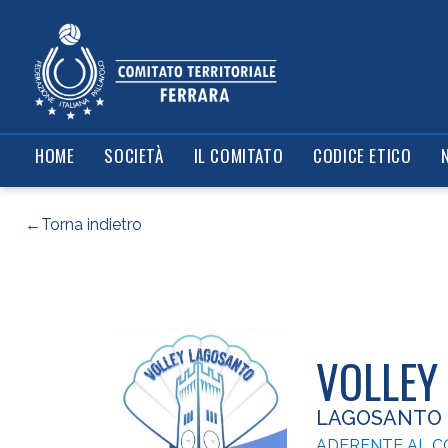
Il comitato
News
Contatti
Risultati e cl
HOME
SOCIETÀ
IL COMITATO
CODICE ETICO
←Torna indietro
VOLLEY 
LAGOSANTO
ADERENTE AL C