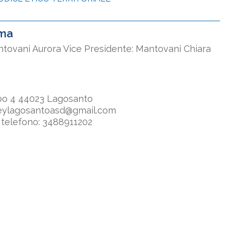
ma
ntovani Aurora Vice Presidente: Mantovani Chiara
bo 4 44023 Lagosanto
lleylagosantoasd@gmail.com
telefono: 3488911202