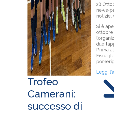
28 Otto
news-pal
notizie,
Si è ap
ottobre 
l'organi
due tap
Prima a
Fiscagli
pomerigg
Leggi l'
Trofeo
Camerani:
successo di