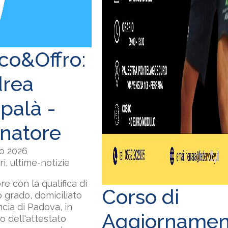
co&Offro:
rea
palà -
enatore
o 2026
ri, ultime-notizie
re con la qualifica di
Corso di
 grado, domiciliato
ncia di Padova, in
Aggiornamen
 dell'attestato