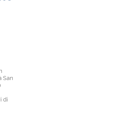
n
à San
0
 di