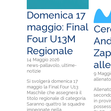
Domenica 17
maggio: Final
Cer
Four U13M
And
Regionale
Zap
14 Maggio 2026
all
news-pallavolo, ultime-
notizie
9 Maggi
allenato
Si svolgerà domenica 17
maggio la Final Four U13
Allenato
Maschile che assegnerà il
secondo
titolo regionale di categoria.
in provi
Saranno quattro le squadre
possesso
impegnate nella