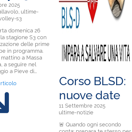
bre 2025
lavolo, ultime-
 volley-s3
erta domenica 26
la stagione S3 con
zzazione delle prime
pe in programma.
l mattino a Massa
a, a seguire nel
io a Pieve di...
Corso BLSD:
articolo
nuove date
11 Settembre 2025
ultime-notizie
🚨 Quando ogni secondo
conta: prepara te stesso per