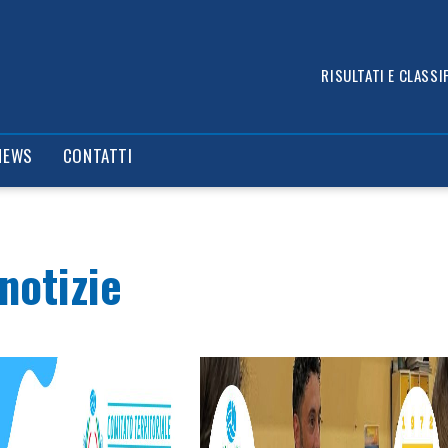
assifica
Ufficiali di gara
Allenatori
Documenti s
RISULTATI E CLASSIF
NEWS
CONTATTI
notizie