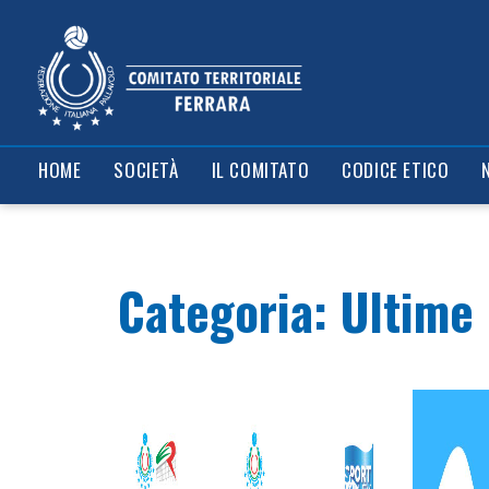
Il comitato
News
Contatti
Risultati e cl
HOME
SOCIETÀ
IL COMITATO
CODICE ETICO
Categoria:
Ultime 