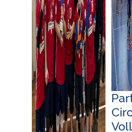
Part
Cir
Vol