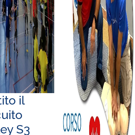
ito il
cuito
ley S3